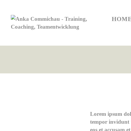
HO
HOM
Lorem ipsum dolo
tempor invidunt 
eos et accusam et