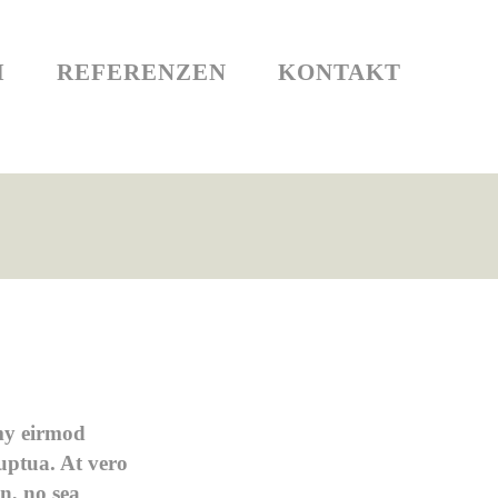
UM
REFERENZEN
KONTAKT
M
REFERENZEN
KONTAKT
umy eirmod
uptua. At vero
n, no sea