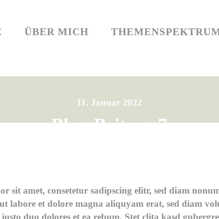
ME
ÜBER MICH
THEMENSPEKTR
E
ÜBER MICH
THEMENSPEKTRU
11. Januar 2022
Blog-Beitrag 7
r sit amet, consetetur sadipscing elitr, sed diam non
ut labore et dolore magna aliquyam erat, sed diam vol
 justo duo dolores et ea rebum. Stet clita kasd gubergre